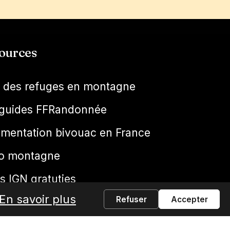
ources
e des refuges en montagne
guides FFRandonnée
ementation bivouac en France
o montagne
s IGN gratuties
En savoir plus
Refuser
Accepter