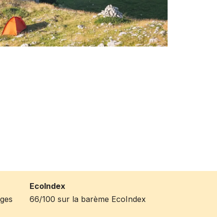
EcoIndex
ages
66/100 sur la barème EcoIndex