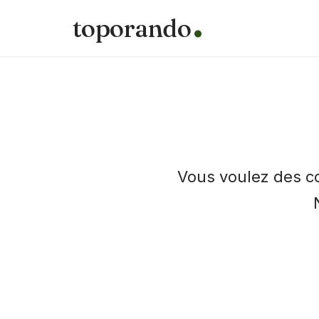
toporando
Aller
au
contenu
Vous voulez des c