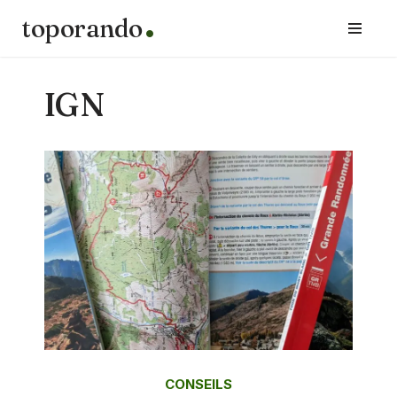
toporando
Aller
au
contenu
IGN
CONSEILS