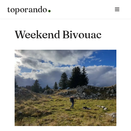
toporando
Aller
au
contenu
Weekend Bivouac