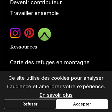
Devenir contributeur
Travailler ensemble
Ressources
Carte des refuges en montagne
Topoguides FFRandonnée
Ce site utilise des cookies pour analyser
Réglementation bivouac en France
l'audience et améliorer votre expérience.
Météo montagne
En savoir plus
Refuser
Accepter
Cartes IGN gratuties