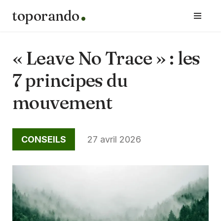
toporando
Aller
au
contenu
« Leave No Trace » : les
7 principes du
mouvement
CONSEILS
27 avril 2026