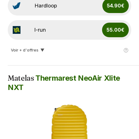
Hardloop
54.90€
I-run
55.00€
Voir + d'offres
▼
Lyophilise & Co
55.25€
Matelas
Thermarest NeoAir Xlite
Snowleader
55.90€
NXT