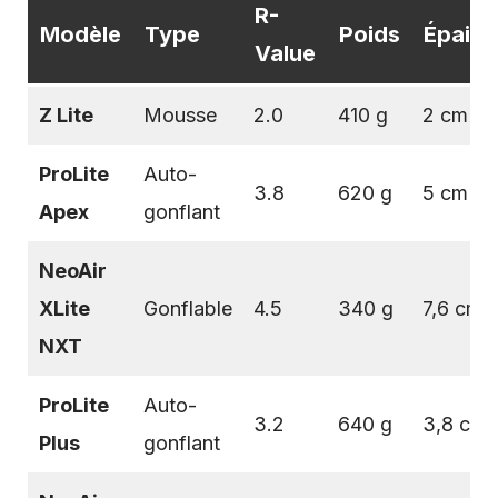
R-
Modèle
Type
Poids
Épaiss
Value
Z Lite
Mousse
2.0
410 g
2 cm
ProLite
Auto-
3.8
620 g
5 cm
Apex
gonflant
NeoAir
XLite
Gonflable
4.5
340 g
7,6 cm
NXT
ProLite
Auto-
3.2
640 g
3,8 cm
Plus
gonflant