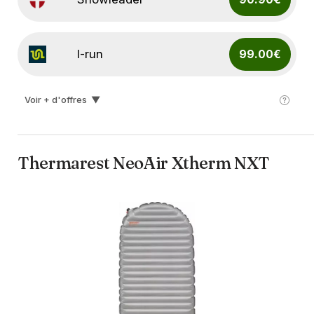
I-run
99.00€
Voir + d'offres
▼
Ekosport
109.90€
Thermarest NeoAir Xtherm NXT