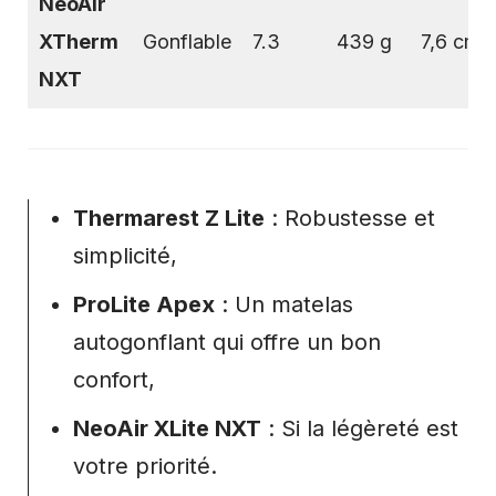
NeoAir
XTherm
Gonflable
7.3
439 g
7,6 cm
NXT
Thermarest Z Lite
: Robustesse et
simplicité,
ProLite Apex
: Un matelas
autogonflant qui offre un bon
confort,
NeoAir XLite NXT
: Si la légèreté est
votre priorité.