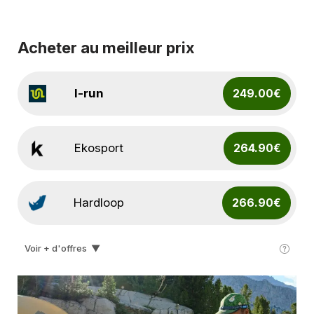
Acheter au meilleur prix
I-run
249.00€
Ekosport
264.90€
Hardloop
266.90€
Voir + d'offres
▼
Lyophilise & Co
267.75€
Snowleader
267.90€