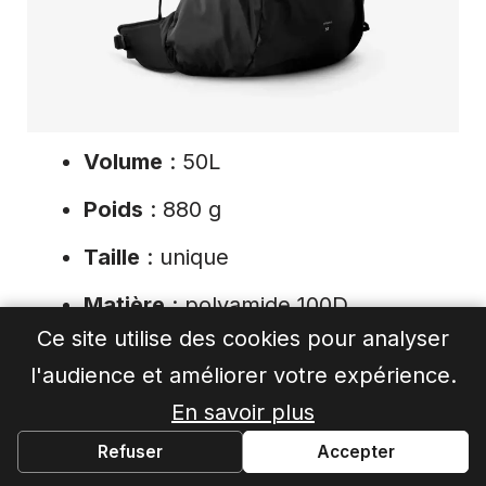
Volume
: 50L
Poids
: 880 g
Taille
: unique
Matière
: polyamide 100D
Ce site utilise des cookies pour analyser
Fermeture
: roll-top
l'audience et améliorer votre expérience.
En savoir plus
Acheter au meilleur prix
Refuser
Accepter