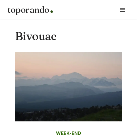
toporando
Aller
au
contenu
Bivouac
WEEK-END