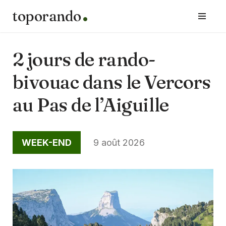
toporando
Aller
au
contenu
2 jours de rando-
bivouac dans le Vercors
au Pas de l’Aiguille
WEEK-END
9 août 2026