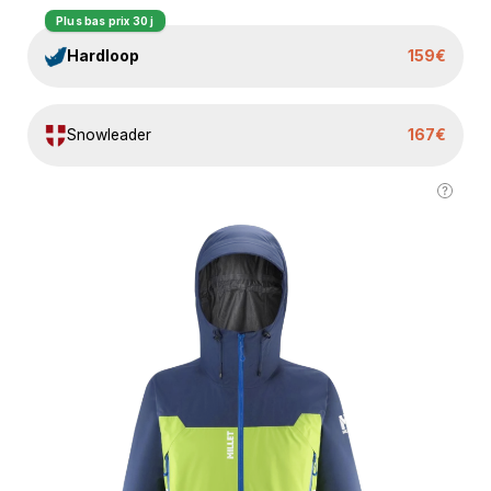
Plus bas prix 30 j
Hardloop
159€
Snowleader
167€