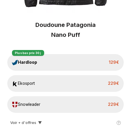
Doudoune Patagonia
Nano Puff
Plus bas prix 30 j
Hardloop
129€
Ekosport
229€
Snowleader
229€
Voir + d'offres
▼
I-run
230€