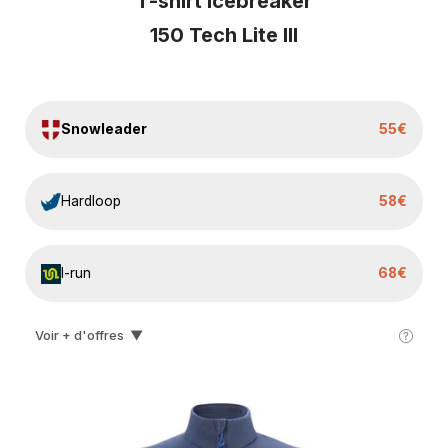
T-shirt Icebreaker
150 Tech Lite III
Snowleader
55€
Hardloop
58€
I-run
68€
Voir + d'offres
▼
Ekosport
79€