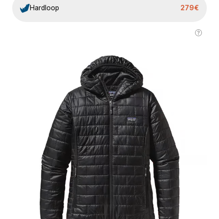
Hardloop
279€