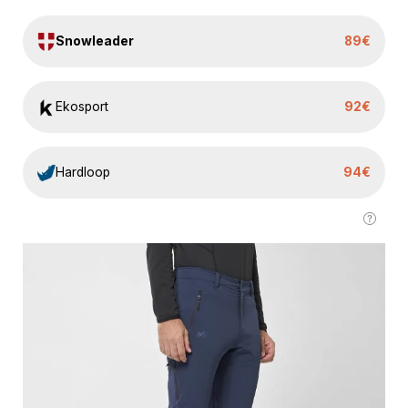
Snowleader
89€
Ekosport
92€
Hardloop
94€