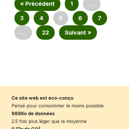
« Précédent
1
…
3
4
5
6
7
…
22
Suivant »
Ce site web est eco-conçu
Pensé pour consommer le moins possible
988Ko de données
2.5 fois plus léger que la moyenne