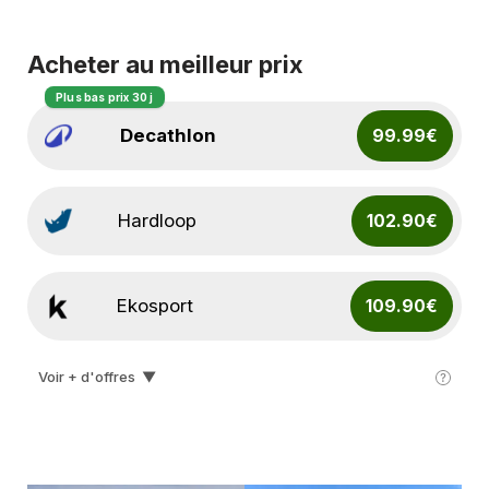
Acheter au meilleur prix
Plus bas prix 30 j
Decathlon
99.99€
Hardloop
102.90€
Ekosport
109.90€
Voir + d'offres
▼
I-run
120.00€
Lepape
127.00€