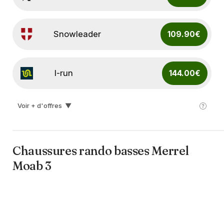
Snowleader
109.90€
I-run
144.00€
Voir + d'offres
▼
Salomon
160.00€
Chaussures rando basses Merrel
Moab 3