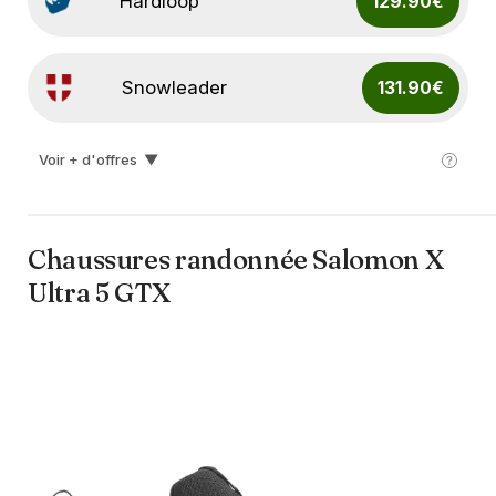
Hardloop
129.90€
Snowleader
131.90€
Voir + d'offres
▼
I-run
148.00€
Chaussures randonnée Salomon X
Ultra 5 GTX