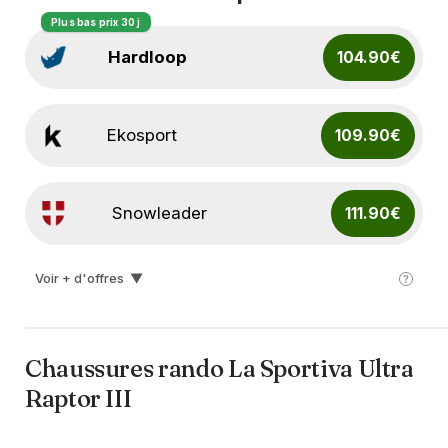
Plus bas prix 30 j
Hardloop
104.90€
Ekosport
109.90€
Snowleader
111.90€
Voir + d'offres
▼
Lepape
112.00€
Chaussures rando La Sportiva Ultra
I-run
129.00€
Raptor III