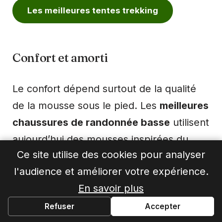
Les meilleures tentes trekking
Confort et amorti
Le confort dépend surtout de la qualité
de la mousse sous le pied. Les
meilleures
chaussures de randonnée basse
utilisent
aujourd’hui des mousses inspirées du
Ce site utilise des cookies pour analyser
trail, plus légères et plus réactives. Une
l'audience et améliorer votre expérience.
mousse EVA souple apportera un déroulé
En savoir plus
agréable pour les sorties rapides, tandis
qu’une mousse plus dense se montrera
Refuser
Accepter