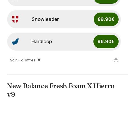
Snowleader
89.90€
Hardloop
96.90€
Voir + d'offres
▼
I-run
135.00€
New Balance Fresh Foam X Hierro
v9