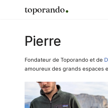
toporando
Aller
au
contenu
Pierre
Fondateur de Toporando et de
D
amoureux des grands espaces et d