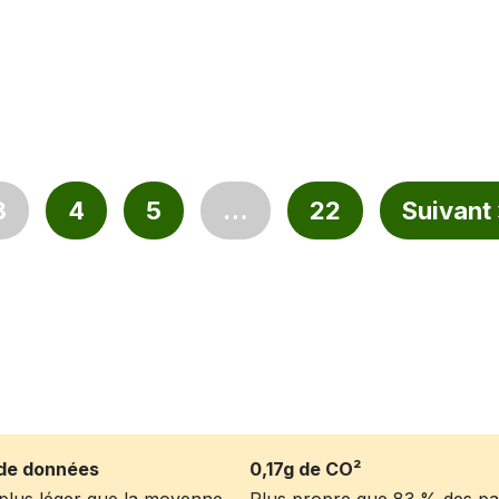
3
4
5
…
22
Suivant
de données
0,17g de CO²