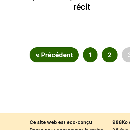
récit
« Précédent
1
2
Ce site web est eco-conçu
988Ko 