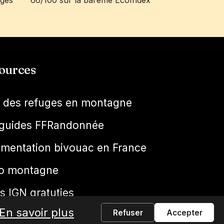
ages
66/100 sur la barème EcoIndex
ources
e des refuges en montagne
guides FFRandonnée
ementation bivouac en France
o montagne
s IGN gratuties
En savoir plus
Refuser
Accepter