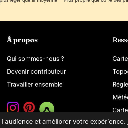
s plus léger que la moyenne
Plus propre que 83 % des p
À propos
Ress
Qui sommes-nous ?
Cart
Devenir contributeur
Topo
Travailler ensemble
Régl
Mété
Carte
r l'audience et améliorer votre expérience.