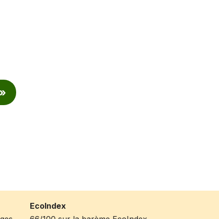
 »
EcoIndex