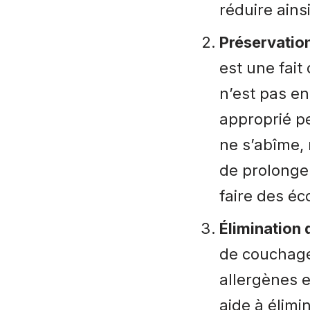
réduire ains
Préservation
est une fait
n’est pas e
approprié pe
ne s’abîme,
de prolonger
faire des é
Élimination 
de couchage
allergènes e
aide à élimi