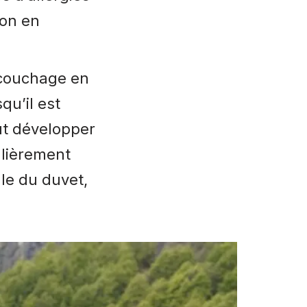
ion en
 couchage en
qu’il est
ut développer
ulièrement
le du duvet,