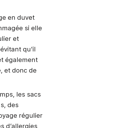
ge en duvet
mmagée si elle
lier et
vitant qu’il
et également
, et donc de
emps, les sacs
s, des
toyage régulier
s d’allergies