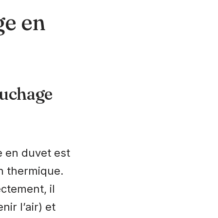
ge en
ouchage
 en duvet est
on thermique.
ctement, il
ir l’air) et