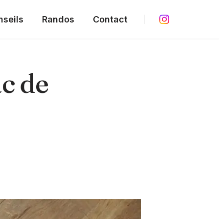
nseils
Randos
Contact
ac de