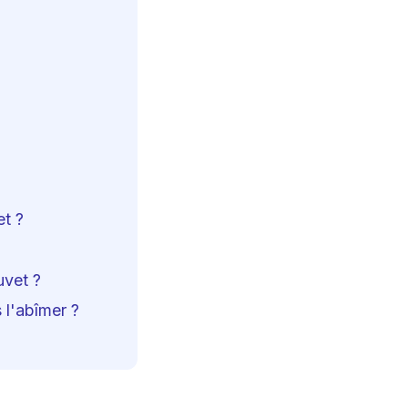
t ?
uvet ?
l'abîmer ?