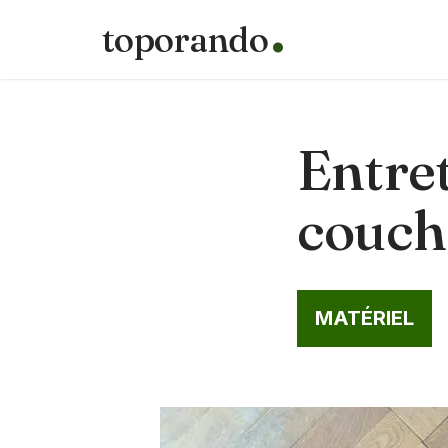
toporando
Aller
au
contenu
Entret
couch
MATÉRIEL