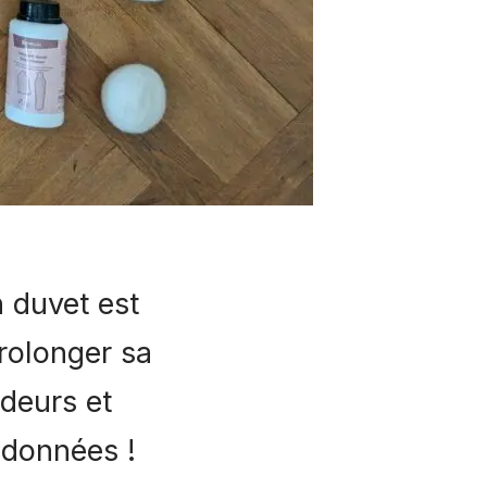
n duvet est
rolonger sa
odeurs et
ndonnées !