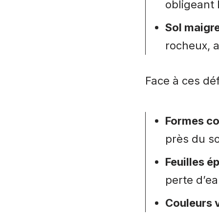
obligeant 
Sol maigre
rocheux, 
Face à ces déf
Formes c
près du so
Feuilles é
perte d’ea
Couleurs 