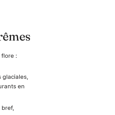
trêmes
flore :
 glaciales,
urants en
 bref,