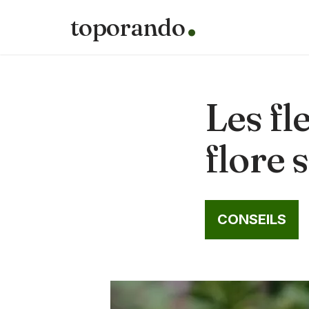
toporando
Aller
au
contenu
Les fl
flore 
CONSEILS