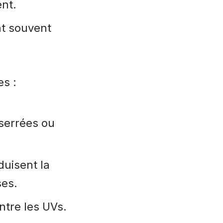
ent.
nt souvent
es :
serrées ou
duisent la
ses.
ntre les UVs.