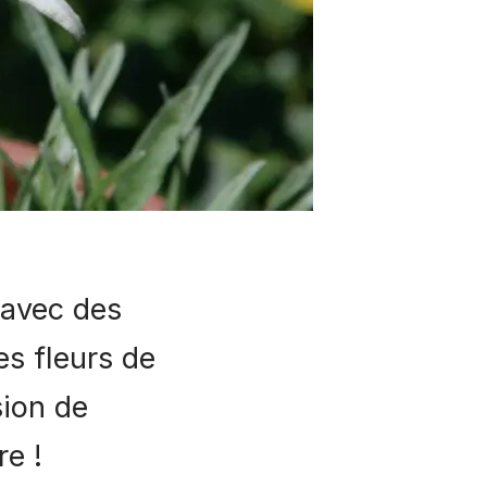
 avec des
s fleurs de
sion de
re !