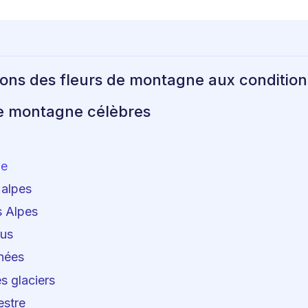
ions des fleurs de montagne aux conditio
de montagne célèbres
ne
 alpes
 Alpes
nus
nées
s glaciers
estre