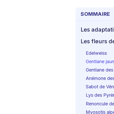
SOMMAIRE
Les adaptat
Les fleurs 
Edelweiss
Gentiane jau
Gentiane des
Anémone des
Sabot de Vé
Lys des Pyré
Renoncule de
Myosotis alp