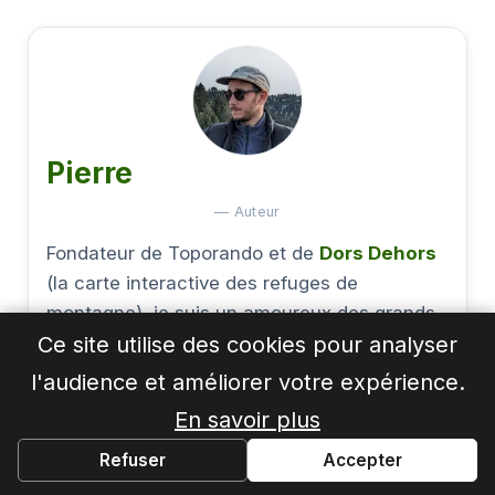
Pierre
— Auteur
Fondateur de Toporando et de
Dors Dehors
(la carte interactive des refuges de
montagne), je suis un amoureux des grands
Ce site utilise des cookies pour analyser
espaces et de la nature que j'explore chaque
fois que j'en ai l'occasion !
l'audience et améliorer votre expérience.
En savoir plus
Refuser
Accepter
Voir tous les articles →