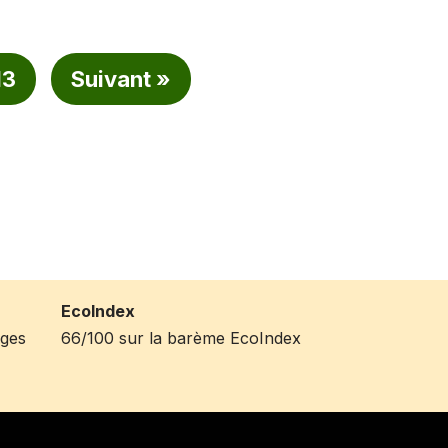
13
Suivant »
EcoIndex
ages
66/100 sur la barème EcoIndex