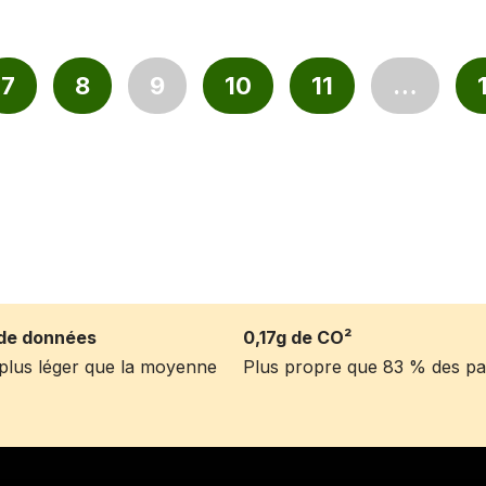
7
8
9
10
11
…
de données
0,17g de CO²
s plus léger que la moyenne
Plus propre que 83 % des p