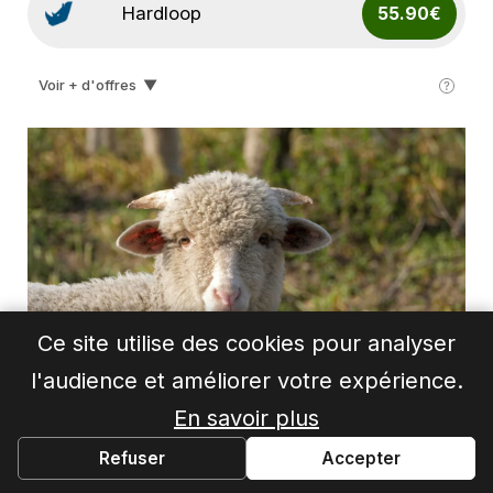
Hardloop
55.90€
Voir + d'offres
▼
Lepape
80.00€
Ce site utilise des cookies pour analyser
l'audience et améliorer votre expérience.
En savoir plus
Pourquoi la laine mérinos est
Refuser
Accepter
parfaite en randonnée ?