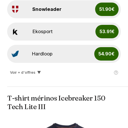
Snowleader
51.90€
Ekosport
53.91€
Hardloop
54.90€
Voir + d'offres
▼
I-run
60.00€
T-shirt mérinos Icebreaker 150
Tech Lite III