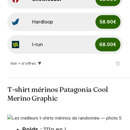
Hardloop
58.90€
I-run
68.00€
Voir + d'offres
▼
Ekosport
79.90€
T-shirt mérinos Patagonia Cool
Merino Graphic
Poids
: 111g en L