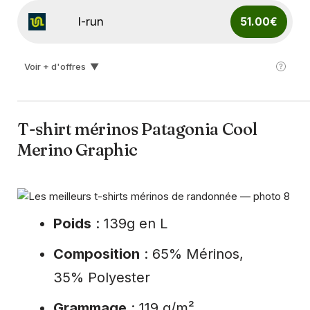
I-run
51.00€
Voir + d'offres
▼
Hardloop
54.90€
T-shirt mérinos Patagonia Cool
Merino Graphic
Poids
: 139g en L
Composition
: 65% Mérinos,
35% Polyester
Grammage
: 119 g/m²