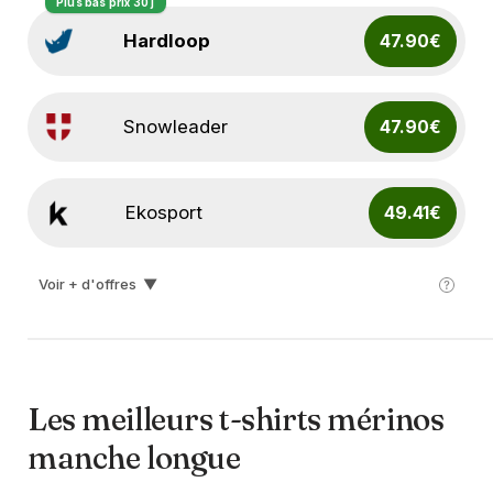
Plus bas prix 30 j
Hardloop
47.90€
Snowleader
47.90€
Ekosport
49.41€
Voir + d'offres
▼
Lepape
80.00€
Les meilleurs t-shirts mérinos
manche longue