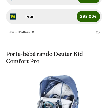
I-run
298.00€
Voir + d'offres
▼
Snowleader
299.90€
Porte-bébé rando Deuter Kid
Comfort Pro