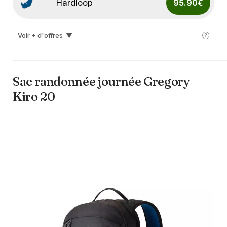
Hardloop
95.90€
Voir + d'offres
▼
I-run
96.00€
Sac randonnée journée Gregory
Kiro 20