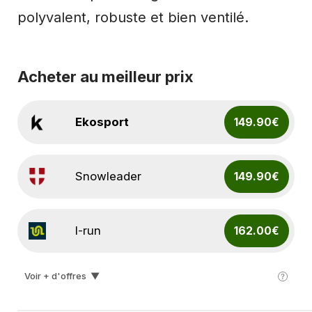
polyvalent, robuste et bien ventilé.
Acheter au meilleur prix
Ekosport
149.90€
Snowleader
149.90€
I-run
162.00€
Voir + d'offres
▼
Hardloop
179.90€