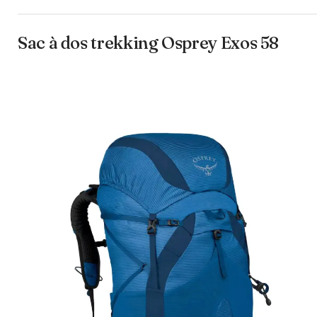
Sac à dos trekking Osprey Exos 58
Lyophilise & Co
299.95€