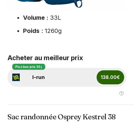
Volume :
33L
Poids
: 1260g
Acheter au meilleur prix
Plus bas prix 30 j
I-run
138.00€
Sac randonnée Osprey Kestrel 38