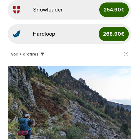
Snowleader
254.90€
Hardloop
268.90€
Voir + d'offres
▼
I-run
280.00€
Lyophilise & Co
319.95€