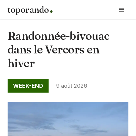
toporando
Aller
au
contenu
Randonnée-bivouac
dans le Vercors en
hiver
WEEK-END
9 août 2026