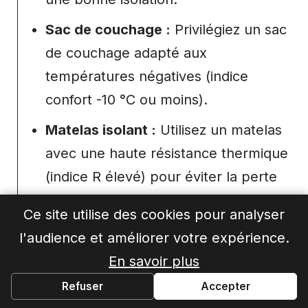
Sac de couchage :
Privilégiez un sac
de couchage adapté aux
températures négatives (indice
confort -10 °C ou moins).
Matelas isolant :
Utilisez un matelas
avec une haute résistance thermique
(indice R élevé) pour éviter la perte
de chaleur par le sol.
Ce site utilise des cookies pour analyser
Vêtements chauds :
Préparez
l'audience et améliorer votre expérience.
plusieurs couches, incluant des sous-
En savoir plus
vêtements thermiques, une couche
Refuser
Accepter
intermédiaire en polaire, et une veste