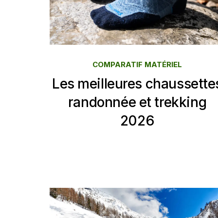
COMPARATIF MATÉRIEL
Les meilleures chaussette
randonnée et trekking
2026