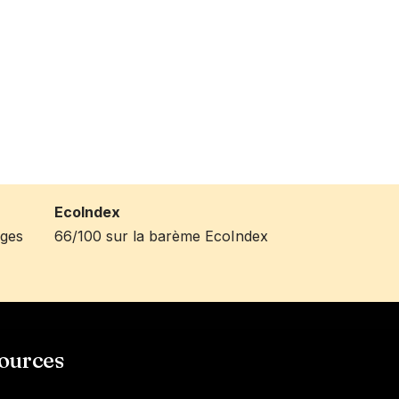
EcoIndex
ages
66/100 sur la barème EcoIndex
ources