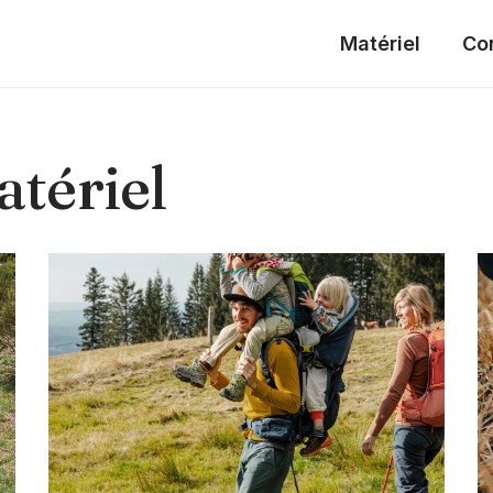
Matériel
Co
tériel