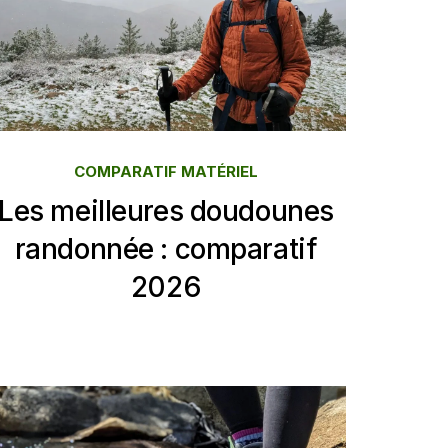
COMPARATIF MATÉRIEL
Les meilleures doudounes
randonnée : comparatif
2026