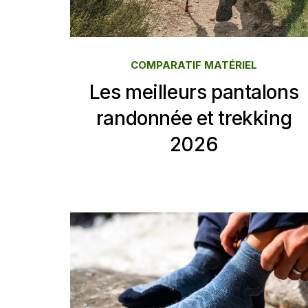
COMPARATIF MATÉRIEL
Les meilleurs pantalons
randonnée et trekking
2026