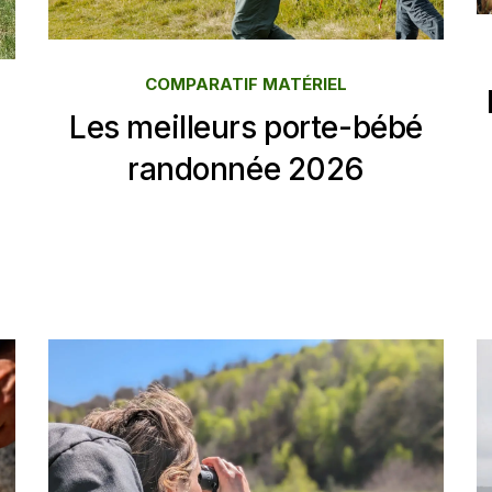
COMPARATIF MATÉRIEL
Les meilleurs porte-bébé
randonnée 2026