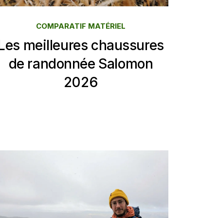
COMPARATIF MATÉRIEL
Les meilleures chaussures
de randonnée Salomon
2026