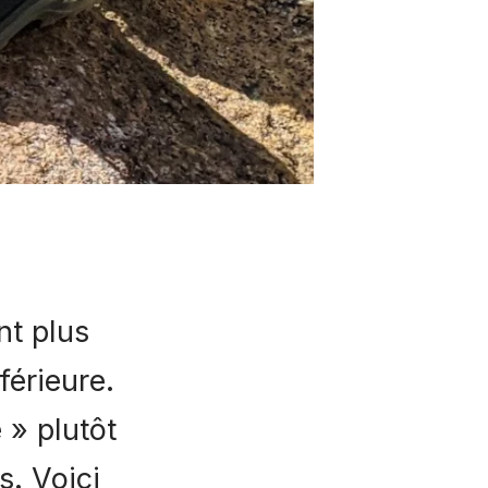
e
nt plus
férieure.
 » plutôt
s. Voici