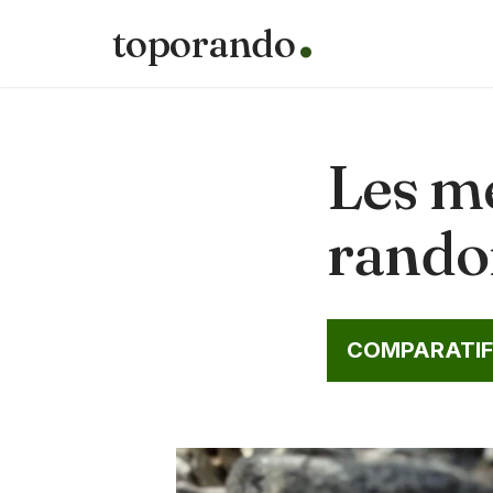
toporando
Aller
au
contenu
Les m
rando
COMPARATIF