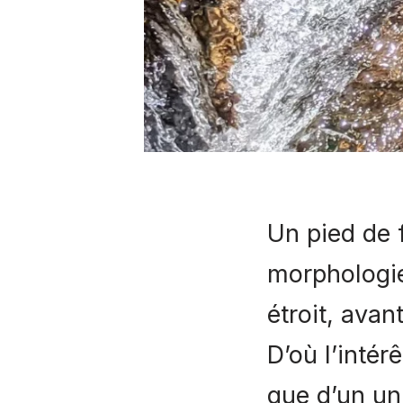
Un pied de
morphologie
étroit, avan
D’où l’inté
que d’un uni