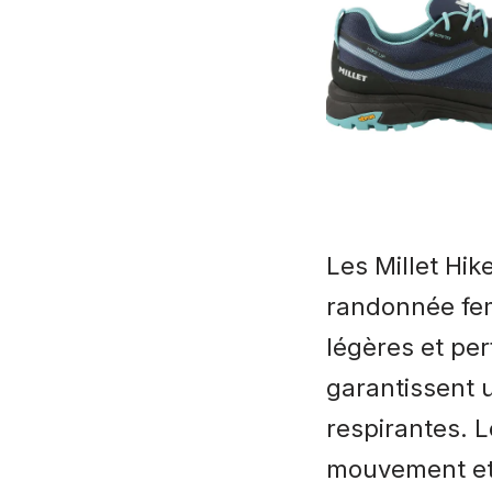
Les Millet Hi
randonnée fe
légères et pe
garantissent 
respirantes. 
mouvement et u