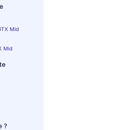
e
GTX Mid
X Mid
te
e ?