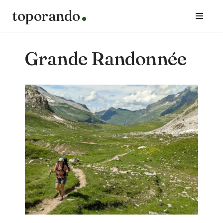
toporando
Aller
au
contenu
Grande Randonnée