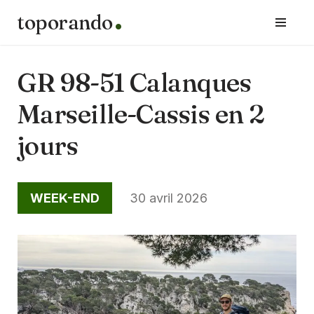
toporando
Aller
au
contenu
GR 98-51 Calanques
Marseille-Cassis en 2
jours
WEEK-END
30 avril 2026