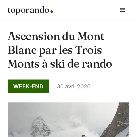
toporando
Aller
au
contenu
Ascension du Mont
Blanc par les Trois
Monts à ski de rando
WEEK-END
30 avril 2026