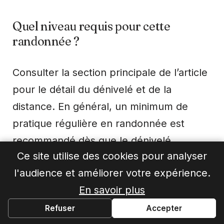
Quel niveau requis pour cette
randonnée ?
Consulter la section principale de l’article
pour le détail du dénivelé et de la
distance. En général, un minimum de
pratique régulière en randonnée est
recommandé dès que le dénivelé
Ce site utilise des cookies pour analyser
dépasse 500 m ou que la journée
l'audience et améliorer votre expérience.
dépasse 5-6h de marche.
En savoir plus
Où dormir pendant la randonnée ?
Refuser
Accepter