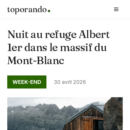
toporando
Aller
au
contenu
Nuit au refuge Albert
1er dans le massif du
Mont-Blanc
WEEK-END
30 avril 2026