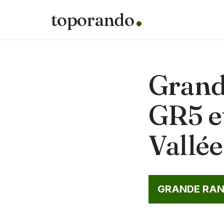
toporando
Aller
au
contenu
Grand
GR5 e
Vallée
GRANDE RA