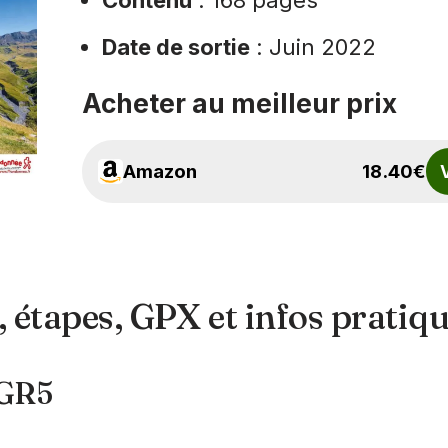
Contenu
: 168 pages
Date de sortie
: Juin 2022
Acheter au meilleur prix
Amazon
18.40€
V
, étapes, GPX et infos pratiq
 GR5