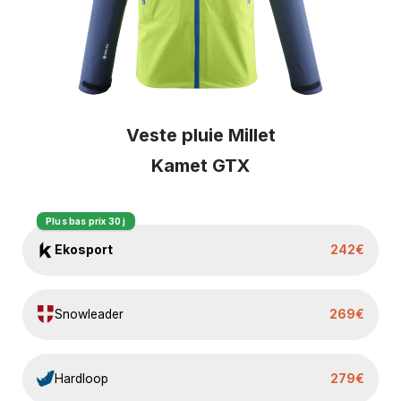
Veste pluie Millet
Kamet GTX
Plus bas prix 30 j
Ekosport
242€
Snowleader
269€
Hardloop
279€