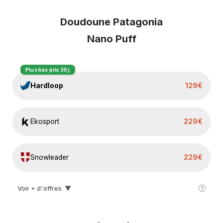
Doudoune Patagonia
Nano Puff
Plus bas prix 30 j
Hardloop
129€
Ekosport
229€
Snowleader
229€
Voir + d'offres
▼
I-run
230€