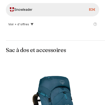
Snowleader
83€
Voir + d'offres
▼
Lepape
89€
I-run
96€
Sac à dos et accessoires