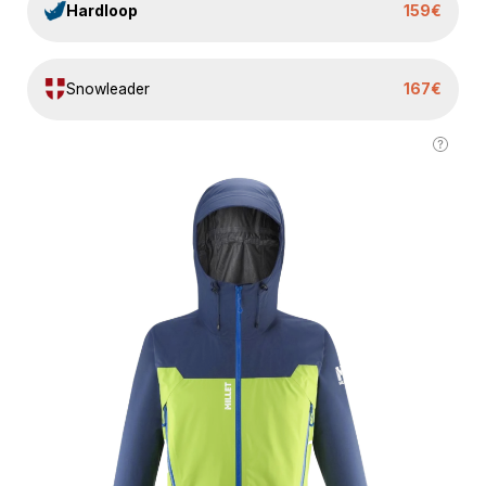
Hardloop
159€
Snowleader
167€