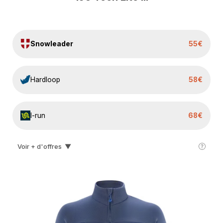
Snowleader
55€
Hardloop
58€
I-run
68€
Voir + d'offres
▼
Ekosport
79€