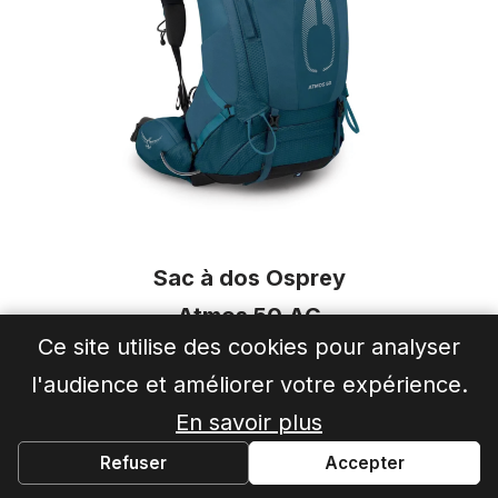
Sac à dos Osprey
Atmos 50 AG
Ce site utilise des cookies pour analyser
l'audience et améliorer votre expérience.
Plus bas prix 30 j
En savoir plus
Ekosport
199€
Refuser
Accepter