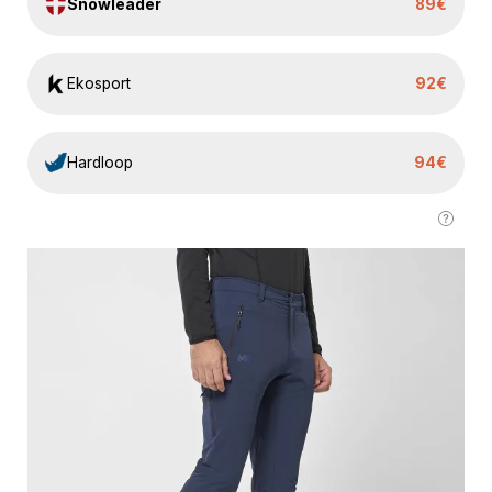
Snowleader
89€
Ekosport
92€
Hardloop
94€