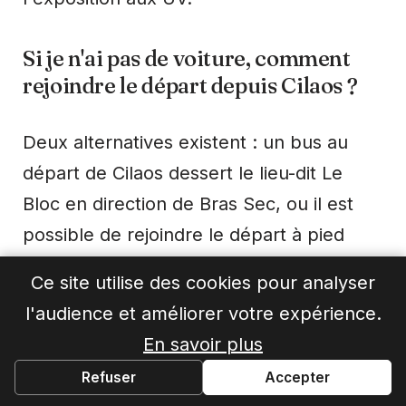
Si je n'ai pas de voiture, comment
rejoindre le départ depuis Cilaos ?
Deux alternatives existent : un bus au
départ de Cilaos dessert le lieu-dit Le
Bloc en direction de Bras Sec, ou il est
possible de rejoindre le départ à pied
depuis le centre du village. Pour une
Ce site utilise des cookies pour analyser
ascension à la journée avec départ très
l'audience et améliorer votre expérience.
tôt, le bus risque de ne pas circuler à
En savoir plus
l'heure souhaitée — vérifiez les horaires
Refuser
Accepter
en amont et prévoyez un plan B si vous