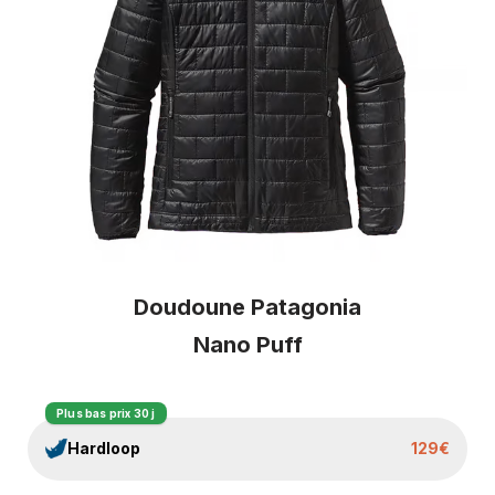
Doudoune Patagonia
Nano Puff
Plus bas prix 30 j
Hardloop
129€