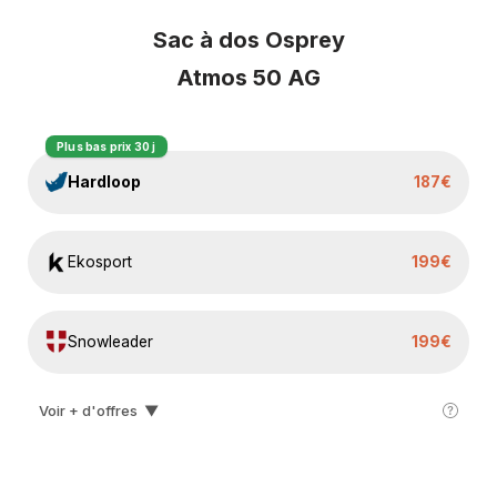
Sac à dos Osprey
Atmos 50 AG
Plus bas prix 30 j
Hardloop
187€
Ekosport
199€
Snowleader
199€
Voir + d'offres
▼
I-run
250€