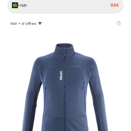
I-run
68€
Voir + d'offres
▼
Ekosport
79€