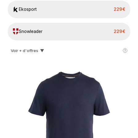
Ekosport
229€
Snowleader
229€
Voir + d'offres
▼
I-run
230€