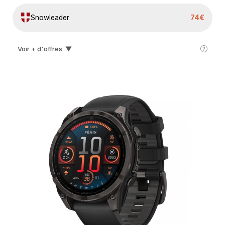
Snowleader
74€
Voir + d'offres
▼
Lepape
100€