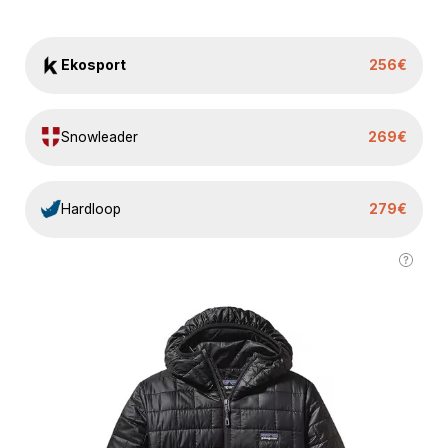
Ekosport
256€
Snowleader
269€
Hardloop
279€