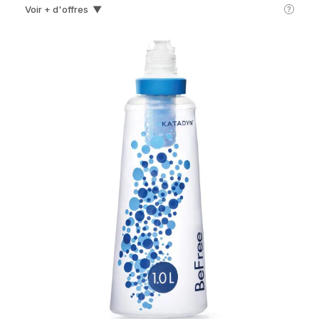
Voir + d'offres
▼
Decathlon
849€
Hardloop
859€
Ekosport
899€