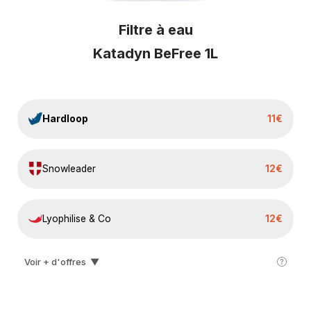
Filtre à eau
Katadyn BeFree 1L
Hardloop
11€
Snowleader
12€
Lyophilise & Co
12€
Voir + d'offres
▼
Decathlon
29€