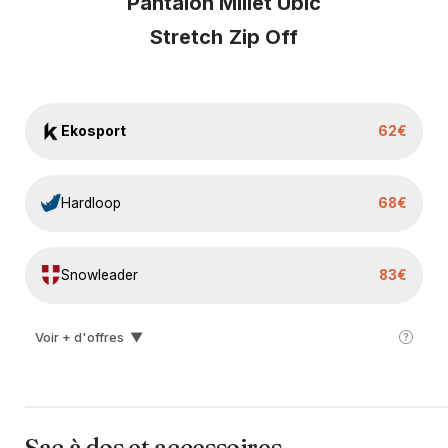
Pantalon Millet Ubic
Stretch
Zip Off
Plus bas prix 30 j
Ekosport
62€
Hardloop
68€
Snowleader
83€
Voir + d'offres
▼
Lepape
89€
I-run
96€
Sac à dos et accessoires