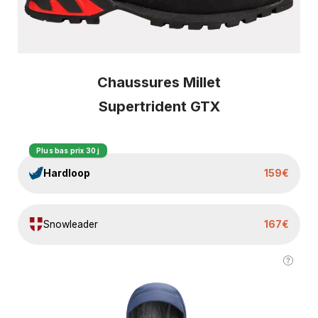
Chaussures Millet
Supertrident GTX
Plus bas prix 30 j
Hardloop
159€
Snowleader
167€