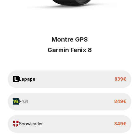
Montre GPS
Garmin Fenix 8
Lepape
839€
I-run
849€
Snowleader
849€